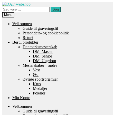
Spring
Spring
til
til
Søg
Søg
navigation
indhold
efter:
Menu
Velkommen
Guide til graveringsfil
Persondata- og cookiepolitik
Retur?
Bestil produkter
Danmarksmesterskab
DM. Master
DM. Senior
DM. Ungdom
Mesterskaber – andre
Vest
Øst
Øvrige sportspræmier
Krus
Medaljer
Pokaler
Min Konto
Velkommen
Guide til graveringsfil