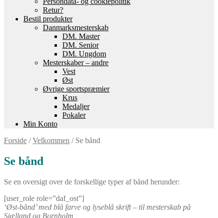
Persondata- og cookiepolitik
Retur?
Bestil produkter
Danmarksmesterskab
DM. Master
DM. Senior
DM. Ungdom
Mesterskaber – andre
Vest
Øst
Øvrige sportspræmier
Krus
Medaljer
Pokaler
Min Konto
Forside
/
Velkommen
/
Se bånd
Se bånd
Se en oversigt over de forskellige typer af bånd herunder:
[user_role role=”daf_ost”]
‘Øst-bånd’ med blå farve og lyseblå skrift – til mesterskab på
Sjælland og Bornholm